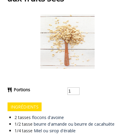
Portions
INGRÉDIENTS
2
tasses
flocons d'avoine
1/2
tasse
beurre d'amande ou beurre de cacahuète
1/4
tasse
Miel ou sirop d'érable